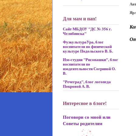
Ав
Яр
Для мам и пап!
Ко
Сайт МБДОУ "ДС № 356 г.
Челябинска"
От
ФузкультураУра, блог
воспитателя по физической
культуре Подольского В. Б.
Изо-студия "Рисовашки", блог
воспитателя по
изодеятельности Согриной О.
В.
"Речеград", блог логопеда
Покровой А. В.
Интересное в блоге!
Поговори со мной или
Советы родителям