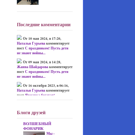
Последние комментарии
От 10 мая 2024, в 17:20,
Наталья Гурьева
комментирует
пост
С праздником! Пусть дети
не знают войны...
От 09 мая 2024, в 14:28,
Жанна Шайдарова
комментирует
пост
С праздником! Пусть дети
не знают войны...
От 16 октября 2023, в 06:16,
Наталья Гурьева
комментирует
пост
Ярмарка богатая!
От 13 октября 2023, в 13:20,
Ирина Полещенко
комментирует
Блоги друзей
пост
Ярмарка богатая!
От 12 октября 2023, в 11:59,
ВОЛШЕБНЫЙ
Наталья Гурьева
комментирует
ФОНАРИК
пост
Конкурс "Осеняя шляпка -
Мы -