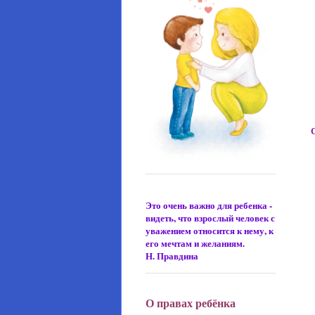
Это очень важно для ребенка -
видеть, что взрослый человек с
уважением относится к нему, к
его мечтам и желаниям.
Н. Правдина
О правах ребёнка