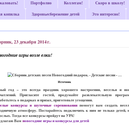
жаловать!
Портфолио
Коллегам!
Скоро в школу!
я копилка
Здоровьесбережение детей
Это интересно!
орник, 23 декабря 2014 г.
вогодние игры возле елки!
Источник
вый год – это всегда праздник хорошего настроения, веселья и но
ечатлений. Пригласите гостей, продумайте развлекательную програм
аботьтесь о подарках и призах, приготовьте угощения.
селые конкурсы и шуточные соревнования
помогут вам создать весел
здничную атмосферу. Постарайтесь подключить к ним не только детей, 
ослых. Тогда все конкурсы пройдут на УРА!
едлагаю Вам
н
овогодние игры и конкурсы для детей