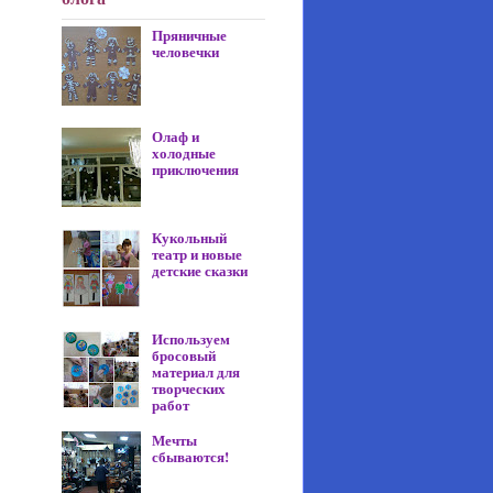
Пряничные
человечки
Олаф и
холодные
приключения
Кукольный
театр и новые
детские сказки
Используем
бросовый
материал для
творческих
работ
Мечты
сбываются!