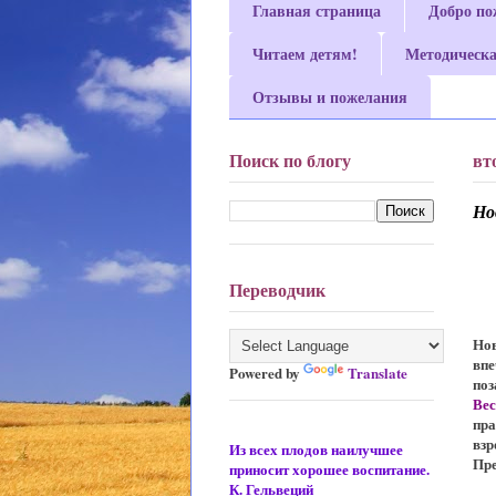
Главная страница
Добро по
Читаем детям!
Методическа
Отзывы и пожелания
Поиск по блогу
вт
Но
Переводчик
Но
вп
Powered by
Translate
поз
Ве
пра
взр
Из всех плодов наилучшее
Пр
приносит хорошее воспитание.
К. Гельвеций