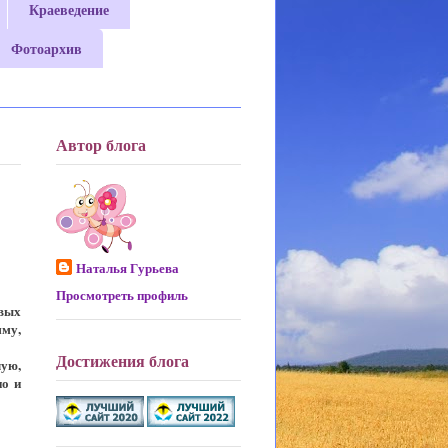
Краеведение
Фотоархив
Автор блога
Наталья Гурьева
Просмотреть профиль
вых
му,
Достижения блога
ую,
но и