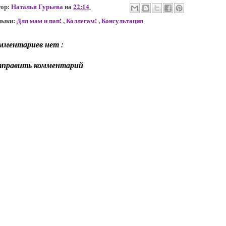
тор:
Наталья Гурьева
на
22:14
лыки:
Для мам и пап!
,
Коллегам!
,
Консультация
мментариев нет :
править комментарий